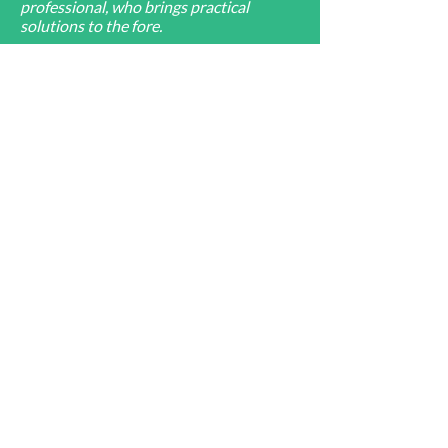
professional, who brings practical
solutions to the fore.
She openly creates new ideas and can
help where strategy meets practical
application. «
Strategisches
Sparring.
Executive Ghostwriting.
Positionierung.
KI als Werkzeug.
Urteilskraft
als
Maßstab.
REFERENZEN