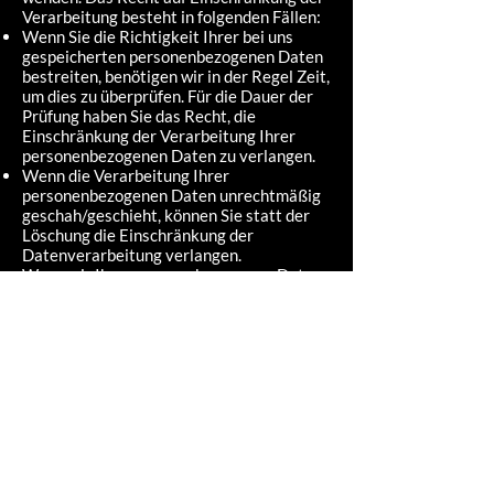
Verarbeitung besteht in folgenden Fällen:
Wenn Sie die Richtigkeit Ihrer bei uns
gespeicherten personenbezogenen Daten
bestreiten, benötigen wir in der Regel Zeit,
um dies zu überprüfen. Für die Dauer der
Prüfung haben Sie das Recht, die
Einschränkung der Verarbeitung Ihrer
personenbezogenen Daten zu verlangen.
Wenn die Verarbeitung Ihrer
personenbezogenen Daten unrechtmäßig
geschah/geschieht, können Sie statt der
Löschung die Einschränkung der
Datenverarbeitung verlangen.
Wenn wir Ihre personenbezogenen Daten
nicht mehr benötigen, Sie sie jedoch zur
Ausübung, Verteidigung oder
Geltendmachung von Rechtsansprüchen
benötigen, haben Sie das Recht, statt der
Löschung die Einschränkung der
Verarbeitung Ihrer personenbezogenen
Daten zu verlangen.
Wenn Sie einen Widerspruch nach Art. 21
Abs. 1 DSGVO eingelegt haben, muss eine
Abwägung zwischen Ihren und unseren
Interessen vorgenommen werden. Solange